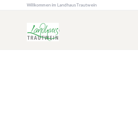
Willkommen im LandhausTrautwein
Home
Holidays