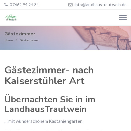
07662 94 94 84
info@landhaustrautwein.de
Gästezimmer
Home
Gästezimmer
Gästezimmer- nach
Kaiserstühler Art
Übernachten Sie in im
LandhausTrautwein
… mit wunderschönem Kastaniengarten.