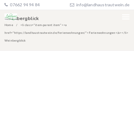
07662 94 94 84
info@landhaustrautwein.de
Weinbergblick
Home
<li class="item-parent item"><a
href="https://landhaustrautwein.de/ferienwohnungen/">Ferienwohnungen</a></li>
Weinbergblick